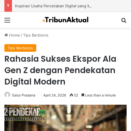
Inspirasi Usaha Percetakan Digital yang Mampu Bertahan di Tengah Perubahan Industri
Menu
S
Home
/
Tips Berbisnis
Tips Berbisnis
Rahasia Sukses Ekspor Ala
Gen Z dengan Pendekatan
Digital Modern
Galur Pradana
April 24, 2026
52
Less than a minute