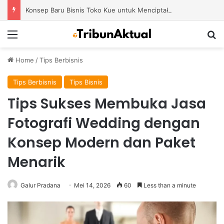
Konsep Baru Bisnis Toko Kue untuk Menciptakan Pengalaman Belanja yang Berbeda
Menu
S
Home
/
Tips Berbisnis
Tips Berbisnis
Tips Bisnis
Tips Sukses Membuka Jasa
Fotografi Wedding dengan
Konsep Modern dan Paket
Menarik
Galur Pradana
Mei 14, 2026
60
Less than a minute