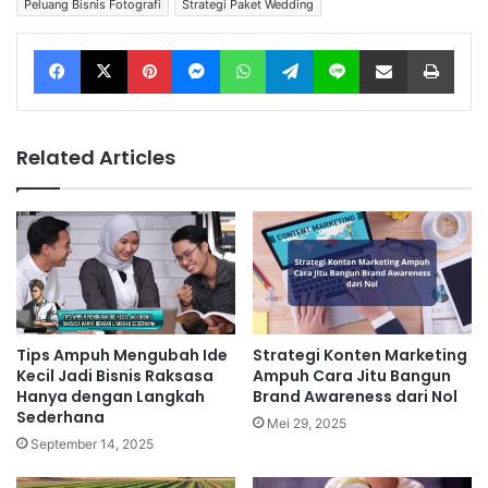
Peluang Bisnis Fotografi
Strategi Paket Wedding
Facebook
X
Pinterest
Messenger
WhatsApp
Telegram
Line
Share via Email
Print
Related Articles
Tips Ampuh Mengubah Ide
Strategi Konten Marketing
Kecil Jadi Bisnis Raksasa
Ampuh Cara Jitu Bangun
Hanya dengan Langkah
Brand Awareness dari Nol
Sederhana
Mei 29, 2025
September 14, 2025