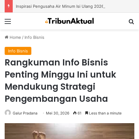
Inspirasi Pengusaha Air Minum Isi Ulang 2026: Cara Menciptakan Bisnis yang Terus Berkembang
Menu
S
Home
/
Info Bisnis
Info Bisnis
Rangkuman Info Bisnis
Penting Minggu Ini untuk
Mendukung Strategi
Pengembangan Usaha
Galur Pradana
Mei 30, 2026
61
Less than a minute