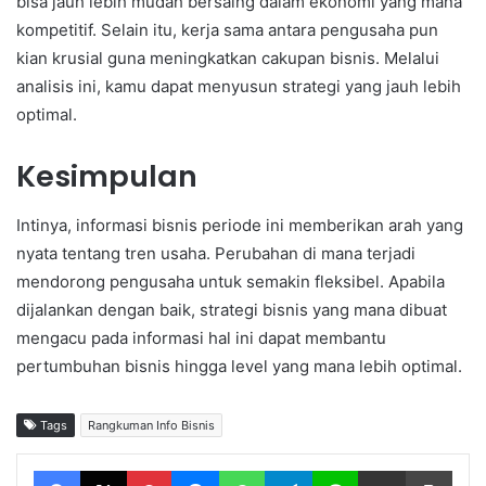
bisa jauh lebih mudah bersaing dalam ekonomi yang mana
kompetitif. Selain itu, kerja sama antara pengusaha pun
kian krusial guna meningkatkan cakupan bisnis. Melalui
analisis ini, kamu dapat menyusun strategi yang jauh lebih
optimal.
Kesimpulan
Intinya, informasi bisnis periode ini memberikan arah yang
nyata tentang tren usaha. Perubahan di mana terjadi
mendorong pengusaha untuk semakin fleksibel. Apabila
dijalankan dengan baik, strategi bisnis yang mana dibuat
mengacu pada informasi hal ini dapat membantu
pertumbuhan bisnis hingga level yang mana lebih optimal.
Tags
Rangkuman Info Bisnis
Facebook
X
Pinterest
Messenger
WhatsApp
Telegram
Line
Share via Email
Print