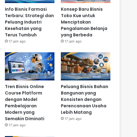
Info Bisnis Farmasi
Konsep Baru Bisnis
Terbaru: Strategi dan
Toko Kue untuk
Peluang Industri
Menciptakan
Kesehatan yang
Pengalaman Belanja
Terus Tumbuh
yang Berbeda
17 jam ago
17 jam ago
Tren Bisnis Online
Peluang Bisnis Bahan
Course Platform
Bangunan yang
dengan Model
Konsisten dengan
Pembelajaran
Perencanaan Usaha
Modern yang
Lebih Matang
Semakin Diminati
17 jam ago
17 jam ago