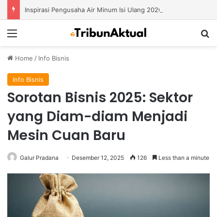
Inspirasi Pengusaha Air Minum Isi Ulang 2026: Cara Menciptakan Bisnis yang Terus Berkembang
Menu
S
Home
/
Info Bisnis
Info Bisnis
Sorotan Bisnis 2025: Sektor
yang Diam-diam Menjadi
Mesin Cuan Baru
Galur Pradana
Desember 12, 2025
126
Less than a minute