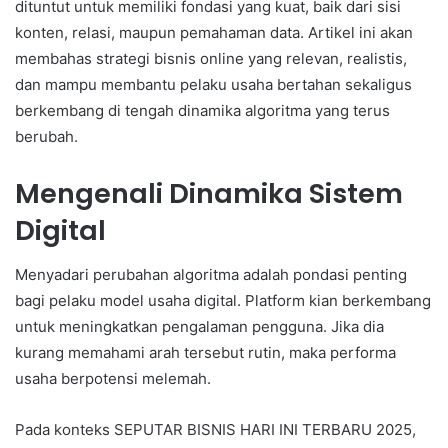
dituntut untuk memiliki fondasi yang kuat, baik dari sisi
konten, relasi, maupun pemahaman data. Artikel ini akan
membahas strategi bisnis online yang relevan, realistis,
dan mampu membantu pelaku usaha bertahan sekaligus
berkembang di tengah dinamika algoritma yang terus
berubah.
Mengenali Dinamika Sistem
Digital
Menyadari perubahan algoritma adalah pondasi penting
bagi pelaku model usaha digital. Platform kian berkembang
untuk meningkatkan pengalaman pengguna. Jika dia
kurang memahami arah tersebut rutin, maka performa
usaha berpotensi melemah.
Pada konteks SEPUTAR BISNIS HARI INI TERBARU 2025,