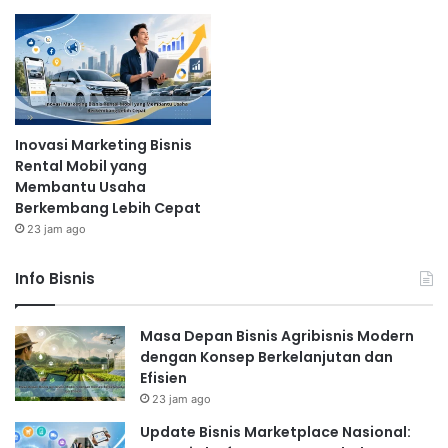
Inovasi Marketing Bisnis
Rental Mobil yang
Membantu Usaha
Berkembang Lebih Cepat
23 jam ago
Info Bisnis
Masa Depan Bisnis Agribisnis Modern
dengan Konsep Berkelanjutan dan
Efisien
23 jam ago
Update Bisnis Marketplace Nasional: