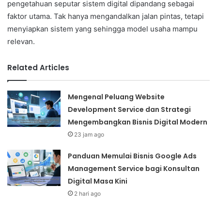
pengetahuan seputar sistem digital dipandang sebagai
faktor utama. Tak hanya mengandalkan jalan pintas, tetapi
menyiapkan sistem yang sehingga model usaha mampu
relevan.
Related Articles
Mengenal Peluang Website
Development Service dan Strategi
Mengembangkan Bisnis Digital Modern
23 jam ago
Panduan Memulai Bisnis Google Ads
Management Service bagi Konsultan
Digital Masa Kini
2 hari ago