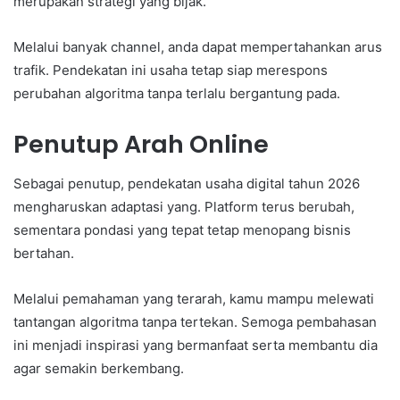
merupakan strategi yang bijak.
Melalui banyak channel, anda dapat mempertahankan arus
trafik. Pendekatan ini usaha tetap siap merespons
perubahan algoritma tanpa terlalu bergantung pada.
Penutup Arah Online
Sebagai penutup, pendekatan usaha digital tahun 2026
mengharuskan adaptasi yang. Platform terus berubah,
sementara pondasi yang tepat tetap menopang bisnis
bertahan.
Melalui pemahaman yang terarah, kamu mampu melewati
tantangan algoritma tanpa tertekan. Semoga pembahasan
ini menjadi inspirasi yang bermanfaat serta membantu dia
agar semakin berkembang.