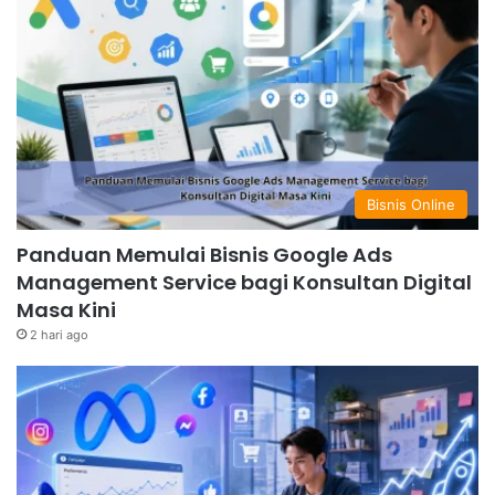
Bisnis Online
Panduan Memulai Bisnis Google Ads
Management Service bagi Konsultan Digital
Masa Kini
2 hari ago