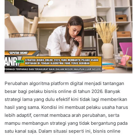
Perubahan algoritma platform digital menjadi tantangan
besar bagi pelaku bisnis online di tahun 2026. Banyak
strategi lama yang dulu efektif kini tidak lagi memberikan
hasil yang sama. Kondisi ini membuat pelaku usaha harus
lebih adaptif, cermat membaca arah perubahan, serta
mampu membangun strategi yang tidak bergantung pada
satu kanal saja. Dalam situasi seperti ini, bisnis online