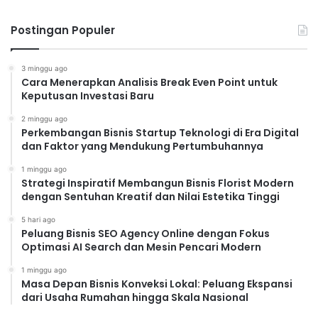
Postingan Populer
3 minggu ago
Cara Menerapkan Analisis Break Even Point untuk
Keputusan Investasi Baru
2 minggu ago
Perkembangan Bisnis Startup Teknologi di Era Digital
dan Faktor yang Mendukung Pertumbuhannya
1 minggu ago
Strategi Inspiratif Membangun Bisnis Florist Modern
dengan Sentuhan Kreatif dan Nilai Estetika Tinggi
5 hari ago
Peluang Bisnis SEO Agency Online dengan Fokus
Optimasi AI Search dan Mesin Pencari Modern
1 minggu ago
Masa Depan Bisnis Konveksi Lokal: Peluang Ekspansi
dari Usaha Rumahan hingga Skala Nasional