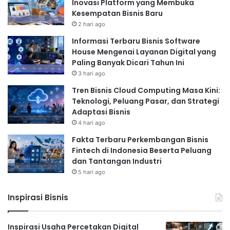
Inovasi Platform yang Membuka
Kesempatan Bisnis Baru
2 hari ago
Informasi Terbaru Bisnis Software
House Mengenai Layanan Digital yang
Paling Banyak Dicari Tahun Ini
3 hari ago
Tren Bisnis Cloud Computing Masa Kini:
Teknologi, Peluang Pasar, dan Strategi
Adaptasi Bisnis
4 hari ago
Fakta Terbaru Perkembangan Bisnis
Fintech di Indonesia Beserta Peluang
dan Tantangan Industri
5 hari ago
Inspirasi Bisnis
Inspirasi Usaha Percetakan Digital