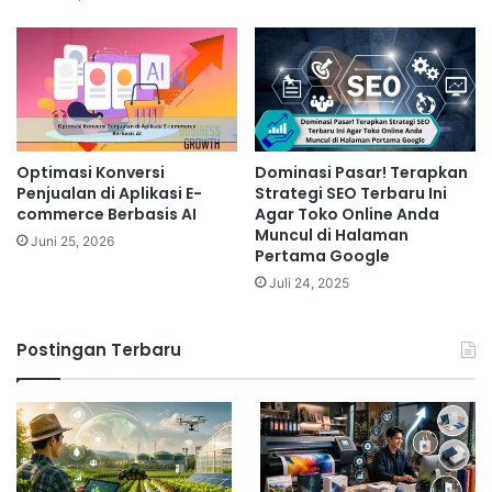
Optimasi Konversi
Dominasi Pasar! Terapkan
Penjualan di Aplikasi E-
Strategi SEO Terbaru Ini
commerce Berbasis AI
Agar Toko Online Anda
Muncul di Halaman
Juni 25, 2026
Pertama Google
Juli 24, 2025
Postingan Terbaru