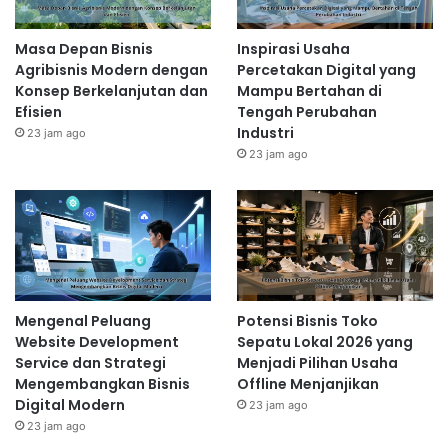
Masa Depan Bisnis
Inspirasi Usaha
Agribisnis Modern dengan
Percetakan Digital yang
Konsep Berkelanjutan dan
Mampu Bertahan di
Efisien
Tengah Perubahan
Industri
23 jam ago
23 jam ago
Mengenal Peluang
Potensi Bisnis Toko
Website Development
Sepatu Lokal 2026 yang
Service dan Strategi
Menjadi Pilihan Usaha
Mengembangkan Bisnis
Offline Menjanjikan
Digital Modern
23 jam ago
23 jam ago