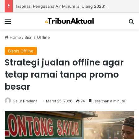
Inspirasi Pengusaha Air Minum Isi Ulang 2026: Cara Menciptakan Bisnis yang Terus Berkembang
Menu
S
Home
/
Bisnis Offline
Bisnis Offline
Strategi jualan offline agar
tetap ramai tanpa promo
besar
Galur Pradana
Maret 25, 2026
74
Less than a minute