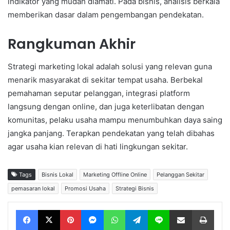
indikator yang mudah diamati. Pada bisnis, analisis berkala
memberikan dasar dalam pengembangan pendekatan.
Rangkuman Akhir
Strategi marketing lokal adalah solusi yang relevan guna
menarik masyarakat di sekitar tempat usaha. Berbekal
pemahaman seputar pelanggan, integrasi platform
langsung dengan online, dan juga keterlibatan dengan
komunitas, pelaku usaha mampu menumbuhkan daya saing
jangka panjang. Terapkan pendekatan yang telah dibahas
agar usaha kian relevan di hati lingkungan sekitar.
Tags
Bisnis Lokal
Marketing Offline Online
Pelanggan Sekitar
pemasaran lokal
Promosi Usaha
Strategi Bisnis
Facebook
X
Pinterest
Messenger
WhatsApp
Telegram
Line
Share via Email
Print