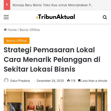
Konsep Baru Bisnis Toko Kue untuk Menciptakan Pengalaman Belanja yang Berbeda
Menu
S
Home
/
Bisnis Offline
Bisnis Offline
Strategi Pemasaran Lokal
Cara Menarik Pelanggan di
Sekitar Lokasi Bisnis
Galur Pradana
Desember 24, 2025
119
Less than a minute