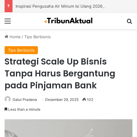
Inspirasi Pengusaha Air Minum Isi Ulang 2026: Cara Menciptakan Bisnis yang Terus Berkembang
Menu
S
Home
/
Tips Berbisnis
Tips Berbisnis
Strategi Scale Up Bisnis
Tanpa Harus Bergantung
pada Pinjaman Bank
Galur Pradana
Desember 29, 2025
102
Less than a minute