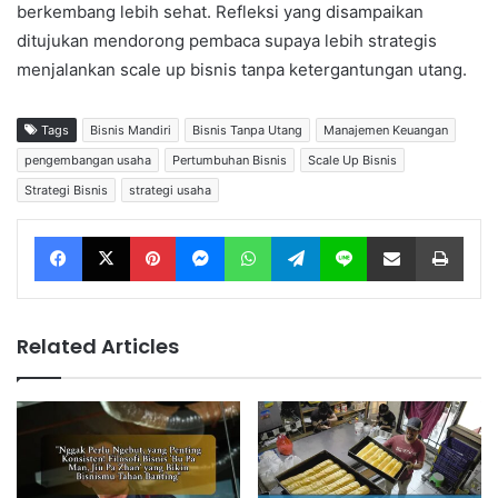
berkembang lebih sehat. Refleksi yang disampaikan
ditujukan mendorong pembaca supaya lebih strategis
menjalankan scale up bisnis tanpa ketergantungan utang.
Tags
Bisnis Mandiri
Bisnis Tanpa Utang
Manajemen Keuangan
pengembangan usaha
Pertumbuhan Bisnis
Scale Up Bisnis
Strategi Bisnis
strategi usaha
Facebook
X
Pinterest
Messenger
WhatsApp
Telegram
Line
Share via Email
Print
Related Articles