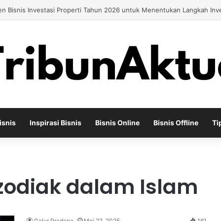
ah Bisnis Cuci Mobil Sederhana Menjadi Usaha Modern dengan Potens
isnis
Inspirasi Bisnis
Bisnis Online
Bisnis Offline
Ti
odiak dalam Islam
Galur Pradana
Mei 22, 2025
161