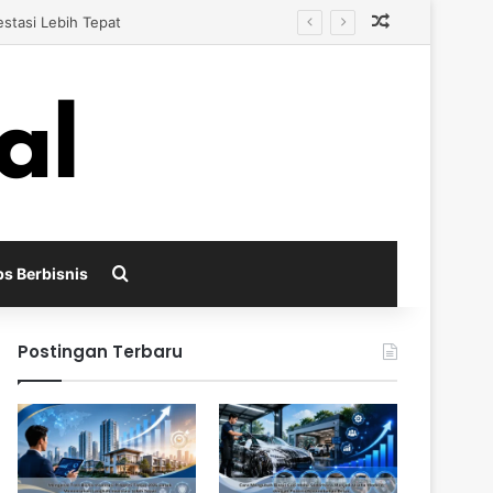
Random Arti
i Pertumbuhan Besar
Search for
ps Berbisnis
Postingan Terbaru