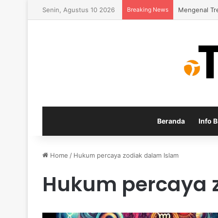
Senin, Agustus 10 2026
Breaking News
Cara Mengub
Beranda
Info B
Home
/
Hukum percaya zodiak dalam Islam
Hukum percaya z