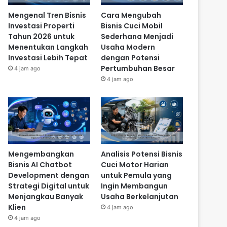
Mengenal Tren Bisnis
Cara Mengubah
Investasi Properti
Bisnis Cuci Mobil
Tahun 2026 untuk
Sederhana Menjadi
Menentukan Langkah
Usaha Modern
Investasi Lebih Tepat
dengan Potensi
Pertumbuhan Besar
4 jam ago
4 jam ago
Mengembangkan
Analisis Potensi Bisnis
Bisnis AI Chatbot
Cuci Motor Harian
Development dengan
untuk Pemula yang
Strategi Digital untuk
Ingin Membangun
Menjangkau Banyak
Usaha Berkelanjutan
Klien
4 jam ago
4 jam ago