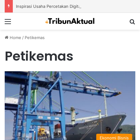
Inspirasi Usaha Percetakan Digital yang Mampu Bertahan di Tengah Perubahan Industri
Menu
S
Home
/
Petikemas
Petikemas
Ekonomi Bisnis