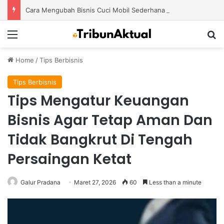
Cara Mengubah Bisnis Cuci Mobil Sederhana Menjadi Usaha Modern dengan Potensi Pertumbuhan Besar
Menu
S
Home
/
Tips Berbisnis
Tips Berbisnis
Tips Mengatur Keuangan
Bisnis Agar Tetap Aman Dan
Tidak Bangkrut Di Tengah
Persaingan Ketat
Galur Pradana
Maret 27, 2026
60
Less than a minute