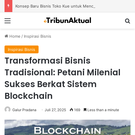
Konsep Baru Bisnis Toko Kue untuk Menciptakan Pengalaman Belanja yang Berbeda
Menu
S
Home
/
Inspirasi Bisnis
Inspirasi Bisnis
Transformasi Bisnis
Tradisional: Petani Milenial
Sukses Berkat Sistem
Blockchain
Galur Pradana
Juli 27, 2025
169
Less than a minute