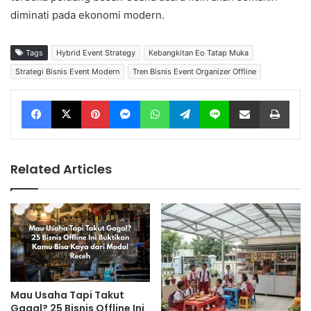
diminati pada ekonomi modern.
Tags
Hybrid Event Strategy
Kebangkitan Eo Tatap Muka
Strategi Bisnis Event Modern
Tren Bisnis Event Organizer Offline
Facebook
X
Pinterest
Messenger
WhatsApp
Telegram
Line
Share via Email
Print
Related Articles
Mau Usaha Tapi Takut
Gagal? 25 Bisnis Offline Ini