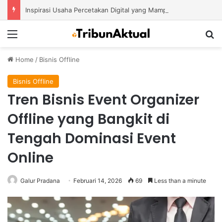
Inspirasi Usaha Percetakan Digital yang Mampu Bertahan di Tengah Perubahan Industri
Menu
S
Home
/
Bisnis Offline
Bisnis Offline
Tren Bisnis Event Organizer
Offline yang Bangkit di
Tengah Dominasi Event
Online
Galur Pradana
Februari 14, 2026
69
Less than a minute