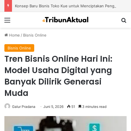
Konsep Baru Bisnis Toko Kue untuk Menciptakan Pengalaman Belanja yang Berbeda
Menu
S
Home
/
Bisnis Online
Bisnis Online
Tren Bisnis Online Hari Ini:
Model Usaha Digital yang
Banyak Dilirik Generasi
Muda
Galur Pradana
Juni 5, 2026
51
3 minutes read