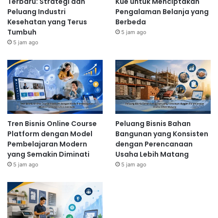
Terbaru: Strategi dan
Kue untuk Menciptakan
Peluang Industri
Pengalaman Belanja yang
Kesehatan yang Terus
Berbeda
Tumbuh
5 jam ago
5 jam ago
Tren Bisnis Online Course
Peluang Bisnis Bahan
Platform dengan Model
Bangunan yang Konsisten
Pembelajaran Modern
dengan Perencanaan
yang Semakin Diminati
Usaha Lebih Matang
5 jam ago
5 jam ago