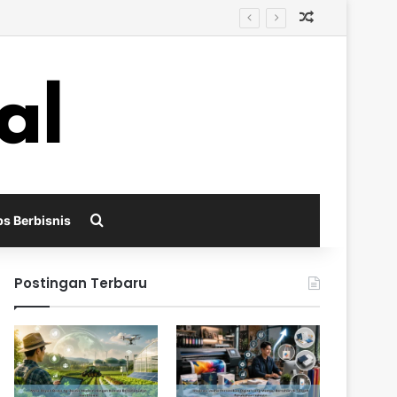
Random Arti
i
Search for
ps Berbisnis
Postingan Terbaru