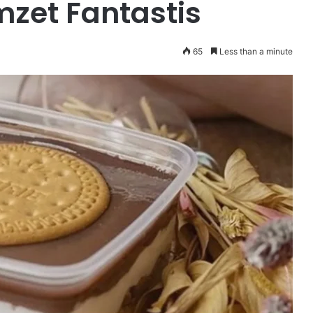
zet Fantastis
65
Less than a minute