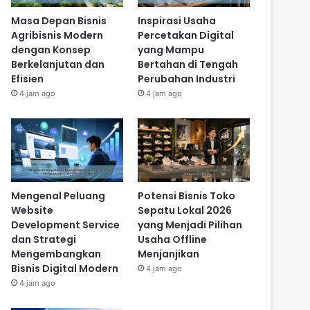
Masa Depan Bisnis
Inspirasi Usaha
Agribisnis Modern
Percetakan Digital
dengan Konsep
yang Mampu
Berkelanjutan dan
Bertahan di Tengah
Efisien
Perubahan Industri
4 jam ago
4 jam ago
Mengenal Peluang
Potensi Bisnis Toko
Website
Sepatu Lokal 2026
Development Service
yang Menjadi Pilihan
dan Strategi
Usaha Offline
Mengembangkan
Menjanjikan
Bisnis Digital Modern
4 jam ago
4 jam ago