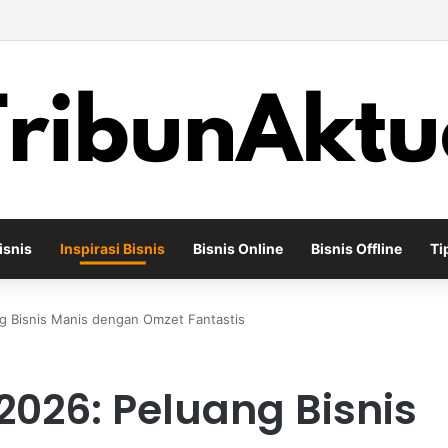
ha Percetakan Digital yang Mampu Bertahan di Tengah Perubahan Industr
isnis
Inspirasi Bisnis
Bisnis Online
Bisnis Offline
Ti
g Bisnis Manis dengan Omzet Fantastis
2026: Peluang Bisnis