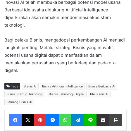
Inovasi AI telah membuka berbagai potensi model usaha.
Berbagai ide usaha didukung Artificial Intelligence
diperkirakan akan semakin mendominasi ekosistem
teknologi.
Bagi pelaku Bisnis, mengadopsi perkembangan AI menjadi
langkah penting. Melalui strategi Bisnis yang inovatif,
potensi usaha digital dapat dimanfaatkan dalam
menjalankan perusahaan yang berkelanjutan pada era
digital.
Tags
Bisnis Ai
Bisnis Artificial Intelligence
Bisnis Berbasis Ai
Bisnis Startup Teknologi
Bisnis Teknologi Digital
Ide Bisnis Ai
Peluang Bisnis Ai
Facebook
X
Pinterest
Messenger
WhatsApp
Telegram
Line
Share via Email
Print