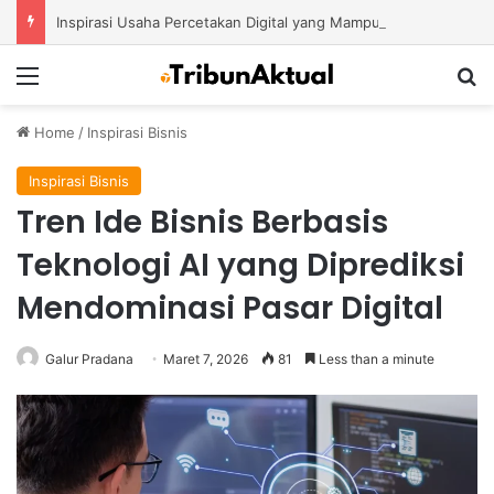
Inspirasi Usaha Percetakan Digital yang Mampu Bertahan di Tengah Perubahan Industri
Menu
S
Home
/
Inspirasi Bisnis
Inspirasi Bisnis
Tren Ide Bisnis Berbasis
Teknologi AI yang Diprediksi
Mendominasi Pasar Digital
Galur Pradana
Maret 7, 2026
81
Less than a minute