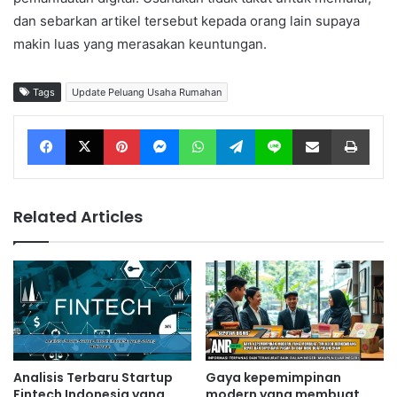
dan sebarkan artikel tersebut kepada orang lain supaya
makin luas yang merasakan keuntungan.
Tags
Update Peluang Usaha Rumahan
Facebook
X
Pinterest
Messenger
WhatsApp
Telegram
Line
Share via Email
Print
Related Articles
Analisis Terbaru Startup
Gaya kepemimpinan
Fintech Indonesia yang
modern yang membuat