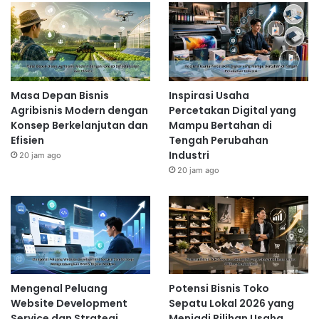
Masa Depan Bisnis
Inspirasi Usaha
Agribisnis Modern dengan
Percetakan Digital yang
Konsep Berkelanjutan dan
Mampu Bertahan di
Efisien
Tengah Perubahan
Industri
20 jam ago
20 jam ago
Mengenal Peluang
Potensi Bisnis Toko
Website Development
Sepatu Lokal 2026 yang
Service dan Strategi
Menjadi Pilihan Usaha