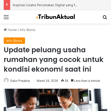
Inspirasi Usaha Percetakan Digital yang Mampu Bertahan di Tengah Perubahan Industri
Menu
S
Home
/
Info Bisnis
Info Bisnis
Update peluang usaha
rumahan yang cocok untuk
kondisi ekonomi saat ini
Galur Pradana
Maret 24, 2026
58
Less than a minute