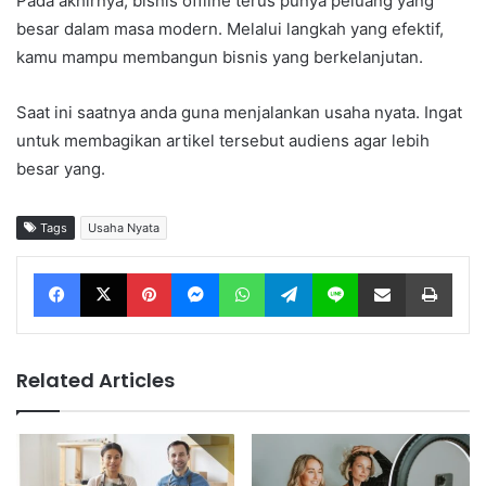
Pada akhirnya, bisnis offline terus punya peluang yang
besar dalam masa modern. Melalui langkah yang efektif,
kamu mampu membangun bisnis yang berkelanjutan.
Saat ini saatnya anda guna menjalankan usaha nyata. Ingat
untuk membagikan artikel tersebut audiens agar lebih
besar yang.
Tags
Usaha Nyata
Facebook
X
Pinterest
Messenger
WhatsApp
Telegram
Line
Share via Email
Print
Related Articles