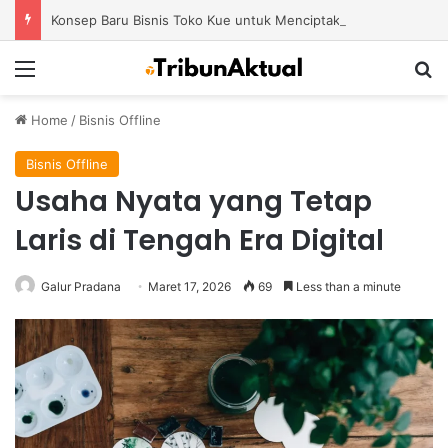
Konsep Baru Bisnis Toko Kue untuk Menciptakan Pengalaman Belanja yang Berbeda
Menu
S
Home
/
Bisnis Offline
Bisnis Offline
Usaha Nyata yang Tetap
Laris di Tengah Era Digital
Galur Pradana
Maret 17, 2026
69
Less than a minute