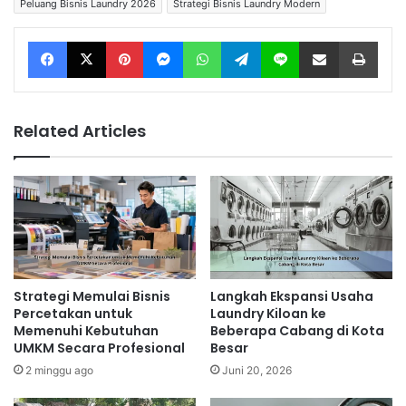
Peluang Bisnis Laundry 2026
Strategi Bisnis Laundry Modern
Facebook
X
Pinterest
Messenger
WhatsApp
Telegram
Line
Share via Email
Print
Related Articles
Strategi Memulai Bisnis
Langkah Ekspansi Usaha
Percetakan untuk
Laundry Kiloan ke
Memenuhi Kebutuhan
Beberapa Cabang di Kota
UMKM Secara Profesional
Besar
2 minggu ago
Juni 20, 2026