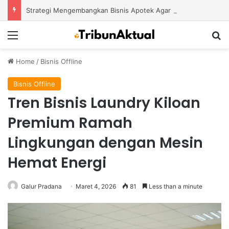
Strategi Mengembangkan Bisnis Apotek Agar Mampu Bertahan dan Tumbuh di Tengah Persaingan
Menu
S
Home
/
Bisnis Offline
Bisnis Offline
Tren Bisnis Laundry Kiloan
Premium Ramah
Lingkungan dengan Mesin
Hemat Energi
Galur Pradana
Maret 4, 2026
81
Less than a minute