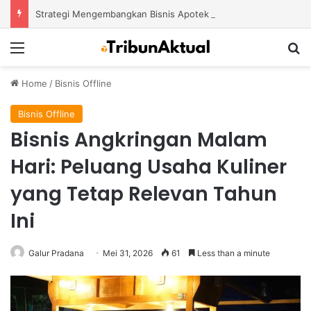
Strategi Mengembangkan Bisnis Apotek Agar Mampu Bertahan dan Tumbuh di Tengah Persaingan
Menu
S
Home
/
Bisnis Offline
Bisnis Offline
Bisnis Angkringan Malam
Hari: Peluang Usaha Kuliner
yang Tetap Relevan Tahun
Ini
Galur Pradana
Mei 31, 2026
61
Less than a minute