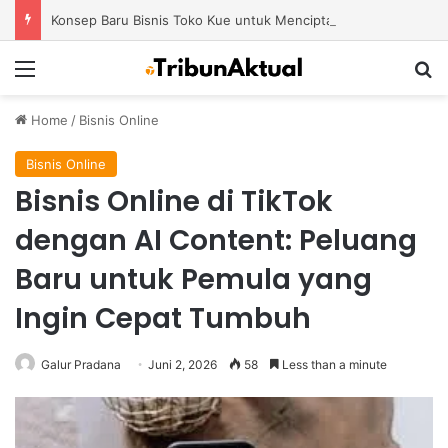
Konsep Baru Bisnis Toko Kue untuk Menciptakan Pengalaman Belanja yang Berbeda
Menu
S
Home
/
Bisnis Online
Bisnis Online
Bisnis Online di TikTok
dengan AI Content: Peluang
Baru untuk Pemula yang
Ingin Cepat Tumbuh
Galur Pradana
Juni 2, 2026
58
Less than a minute