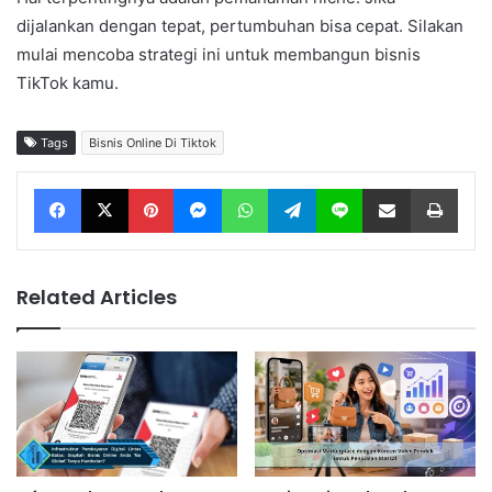
dijalankan dengan tepat, pertumbuhan bisa cepat. Silakan
mulai mencoba strategi ini untuk membangun bisnis
TikTok kamu.
Tags
Bisnis Online Di Tiktok
Facebook
X
Pinterest
Messenger
WhatsApp
Telegram
Line
Share via Email
Print
Related Articles