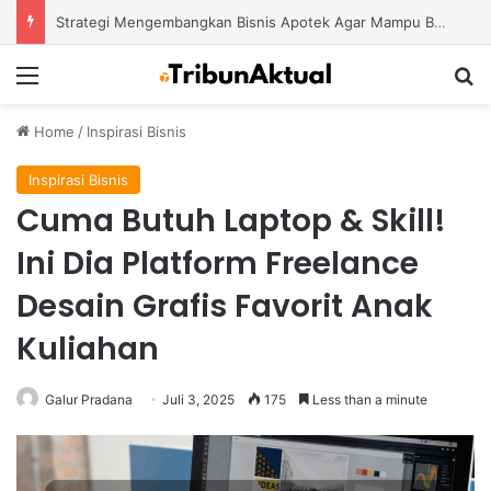
Strategi Mengembangkan Bisnis Apotek Agar Mampu Bertahan dan Tumbuh di Tengah Persaingan
Menu
S
Home
/
Inspirasi Bisnis
Inspirasi Bisnis
Cuma Butuh Laptop & Skill!
Ini Dia Platform Freelance
Desain Grafis Favorit Anak
Kuliahan
Galur Pradana
Juli 3, 2025
175
Less than a minute