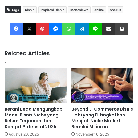
Tags
bisnis
Inspirasi Bisnis
mahasiswa
online
produk
Facebook
X
Pinterest
Messenger
WhatsApp
Telegram
Line
Share via Email
Print
Related Articles
Berani Beda Mengungkap
Beyond E-Commerce Bisnis
Model Bisnis Niche yang
Hobi yang Ditingkatkan
Belum Terjamah dan
Menjadi Niche Market
Sangat Potensial 2025
Bernilai Miliaran
Agustus 20, 2025
November 16, 2025