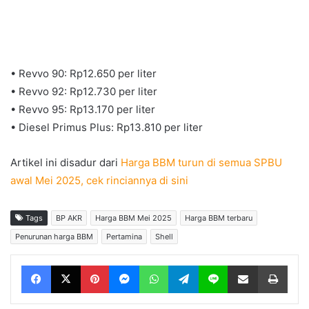
• Revvo 90: Rp12.650 per liter
• Revvo 92: Rp12.730 per liter
• Revvo 95: Rp13.170 per liter
• Diesel Primus Plus: Rp13.810 per liter
Artikel ini disadur dari
Harga BBM turun di semua SPBU
awal Mei 2025, cek rinciannya di sini
Tags
BP AKR
Harga BBM Mei 2025
Harga BBM terbaru
Penurunan harga BBM
Pertamina
Shell
Facebook
X
Pinterest
Messenger
WhatsApp
Telegram
Line
Share via Email
Print