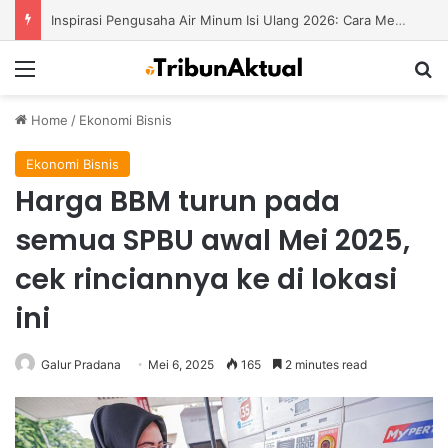
Inspirasi Pengusaha Air Minum Isi Ulang 2026: Cara Menciptakan Bisnis yang Terus Berkembang
Menu
S
Home
/
Ekonomi Bisnis
Ekonomi Bisnis
Harga BBM turun pada
semua SPBU awal Mei 2025,
cek rinciannya ke di lokasi
ini
Galur Pradana
Mei 6, 2025
165
2 minutes read