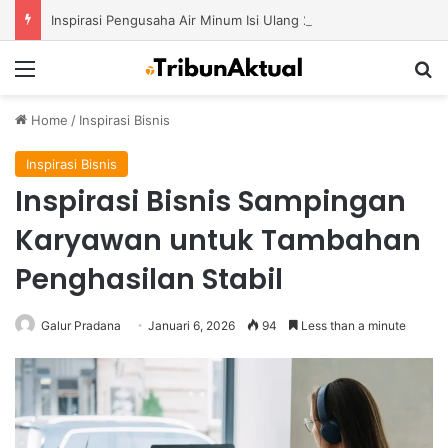
Inspirasi Pengusaha Air Minum Isi Ulang 2026: Cara Menciptakan Bisnis yang Terus Berkembang
Menu
S
Home
/
Inspirasi Bisnis
Inspirasi Bisnis
Inspirasi Bisnis Sampingan
Karyawan untuk Tambahan
Penghasilan Stabil
Galur Pradana
Januari 6, 2026
94
Less than a minute