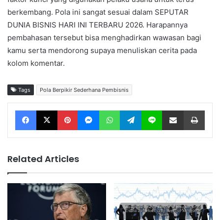
berkembang. Pola ini sangat sesuai dalam SEPUTAR
DUNIA BISNIS HARI INI TERBARU 2026. Harapannya
pembahasan tersebut bisa menghadirkan wawasan bagi
kamu serta mendorong supaya menuliskan cerita pada
kolom komentar.
Tags
Pola Berpikir Sederhana Pembisnis
Facebook
X
Pinterest
Messenger
WhatsApp
Telegram
Line
Share via Email
Print
Related Articles