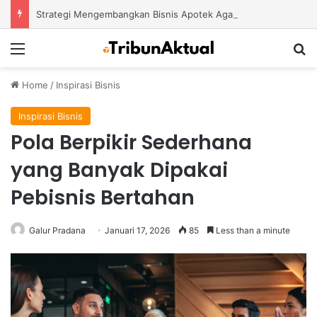
Strategi Mengembangkan Bisnis Apotek Agar Mampu Bertahan dan Tumbuh di Tengah Persaingan
Menu
S
Home
/
Inspirasi Bisnis
Inspirasi Bisnis
Pola Berpikir Sederhana
yang Banyak Dipakai
Pebisnis Bertahan
Galur Pradana
Januari 17, 2026
85
Less than a minute