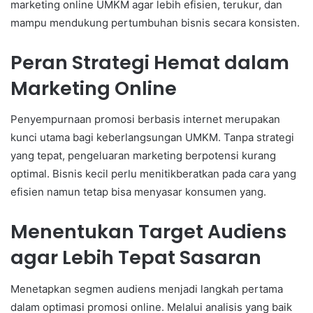
marketing online UMKM agar lebih efisien, terukur, dan
mampu mendukung pertumbuhan bisnis secara konsisten.
Peran Strategi Hemat dalam
Marketing Online
Penyempurnaan promosi berbasis internet merupakan
kunci utama bagi keberlangsungan UMKM. Tanpa strategi
yang tepat, pengeluaran marketing berpotensi kurang
optimal. Bisnis kecil perlu menitikberatkan pada cara yang
efisien namun tetap bisa menyasar konsumen yang.
Menentukan Target Audiens
agar Lebih Tepat Sasaran
Menetapkan segmen audiens menjadi langkah pertama
dalam optimasi promosi online. Melalui analisis yang baik