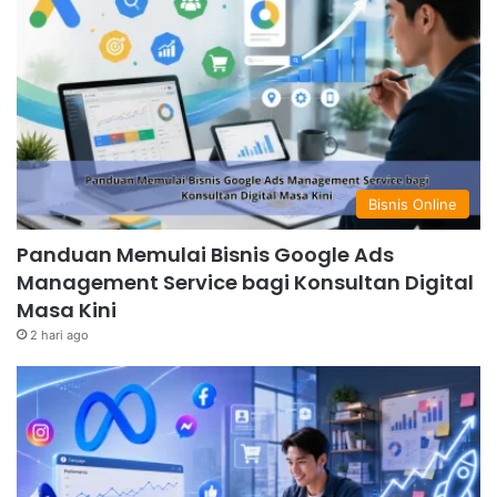
Bisnis Online
Panduan Memulai Bisnis Google Ads
Management Service bagi Konsultan Digital
Masa Kini
2 hari ago