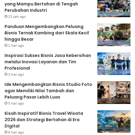
yang Mampu Bertahan di Tengah
Perubahan Industri
23 jam ago
Panduan Mengembangkan Peluang
Bisnis Ternak Kambing dari Skala Kecil
hingga Besar
2 hari ago
Inspirasi Sukses Bisnis Jasa Kebersihan
melalui Inovasi Layanan dan Tim
Profesional
3 hari ago
Ide Mengembangkan Bisnis Studio Foto
agar Memiliki Nilai Tambah dan
Peluang Pasar Lebih Luas
5 hari ago
Kisah Inspiratif Bisnis Travel Wisata
2026 dan Strategi Bertahan di Era
Digital
6 hari ago