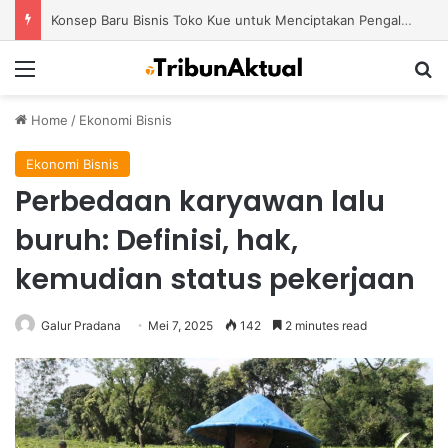
Konsep Baru Bisnis Toko Kue untuk Menciptakan Pengalaman Belanja yang Berbeda
Menu
S
Home
/
Ekonomi Bisnis
Ekonomi Bisnis
Perbedaan karyawan lalu
buruh: Definisi, hak,
kemudian status pekerjaan
Galur Pradana
Mei 7, 2025
142
2 minutes read