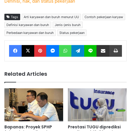
Definisi, hak, dan status pekerjaan
Tags
Arti karyawan dan buruh menurut UU
Contoh pekerjaan karyaw
Definisi karyawan dan buruh
Jenis-jenis buruh
Perbedaan karyawan dan buruh
Status pekerjaan
Facebook
X
Pinterest
Messenger
WhatsApp
Telegram
Line
Share via Email
Print
Related Articles
Bapanas: Proyek SPHP
Prestasi TUGU diprediksi