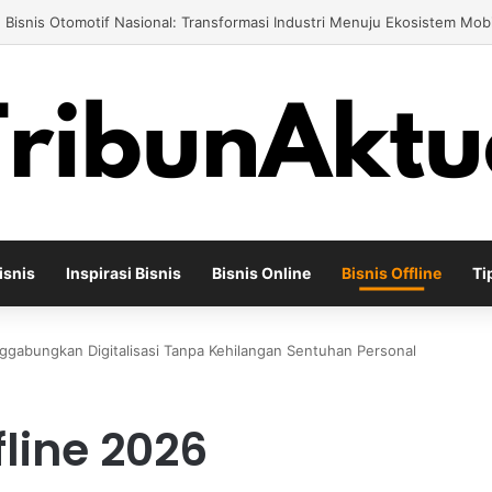
engusaha Air Minum Isi Ulang 2026: Cara Menciptakan Bisnis yang Teru
isnis
Inspirasi Bisnis
Bisnis Online
Bisnis Offline
Ti
nggabungkan Digitalisasi Tanpa Kehilangan Sentuhan Personal
fline 2026