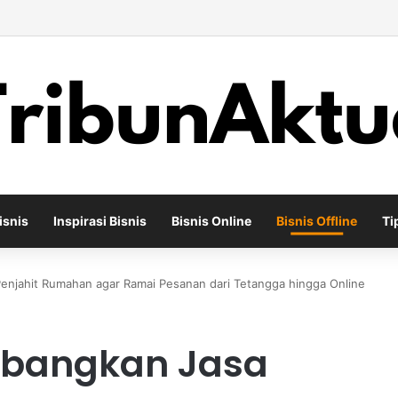
ha Percetakan Digital yang Mampu Bertahan di Tengah Perubahan Industr
isnis
Inspirasi Bisnis
Bisnis Online
Bisnis Offline
Ti
njahit Rumahan agar Ramai Pesanan dari Tetangga hingga Online
mbangkan Jasa