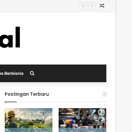
Random Arti
i
Search for
ps Berbisnis
Postingan Terbaru