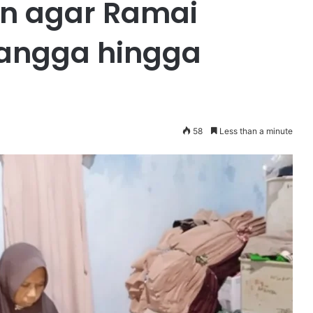
n agar Ramai
tangga hingga
58
Less than a minute