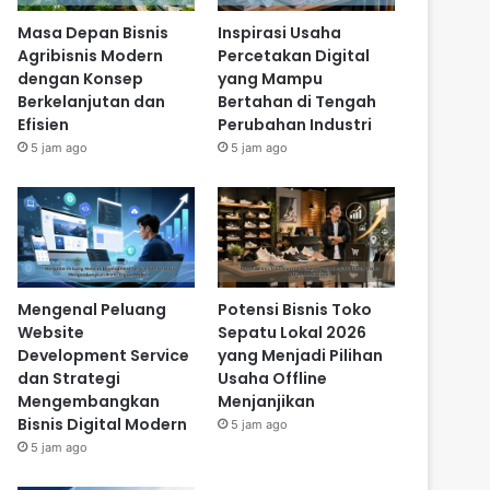
Masa Depan Bisnis
Inspirasi Usaha
Agribisnis Modern
Percetakan Digital
dengan Konsep
yang Mampu
Berkelanjutan dan
Bertahan di Tengah
Efisien
Perubahan Industri
5 jam ago
5 jam ago
Mengenal Peluang
Potensi Bisnis Toko
Website
Sepatu Lokal 2026
Development Service
yang Menjadi Pilihan
dan Strategi
Usaha Offline
Mengembangkan
Menjanjikan
Bisnis Digital Modern
5 jam ago
5 jam ago