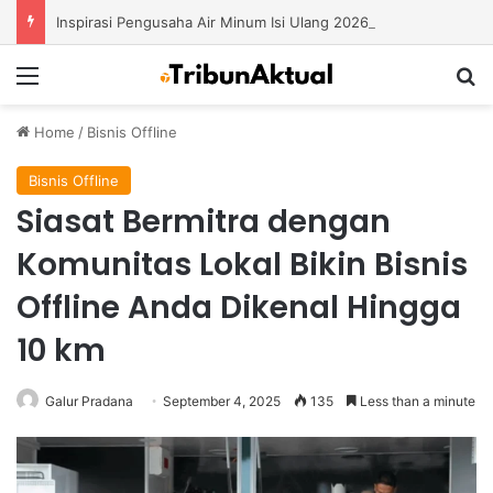
Inspirasi Pengusaha Air Minum Isi Ulang 2026: Cara Menciptakan Bisnis yang Terus Berkembang
Menu
S
Home
/
Bisnis Offline
Bisnis Offline
Siasat Bermitra dengan
Komunitas Lokal Bikin Bisnis
Offline Anda Dikenal Hingga
10 km
Galur Pradana
September 4, 2025
135
Less than a minute