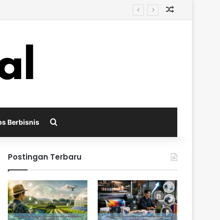
Random Arti
ri
Search for
ps Berbisnis
Postingan Terbaru