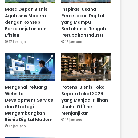
Masa Depan Bisnis
Inspirasi Usaha
Agribisnis Modern
Percetakan Digital
dengan Konsep
yang Mampu
Berkelanjutan dan
Bertahan di Tengah
Efisien
Perubahan Industri
17 jam ago
17 jam ago
Mengenal Peluang
Potensi Bisnis Toko
Website
Sepatu Lokal 2026
Development Service
yang Menjadi Pilihan
dan Strategi
Usaha Offline
Mengembangkan
Menjanjikan
Bisnis Digital Modern
17 jam ago
17 jam ago