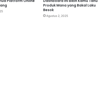
ua Platform Online
Dashboard Ini Bikin Kamu Tahu
Uang
Produk Mana yang Bakal Laku
Besok
25
Agustus 2, 2025