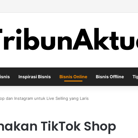
ha Percetakan Digital yang Mampu Bertahan di Tengah Perubahan Indust
isnis
Inspirasi Bisnis
Bisnis Online
Bisnis Offline
Ti
p dan Instagram untuk Live Selling yang Laris
nakan TikTok Shop