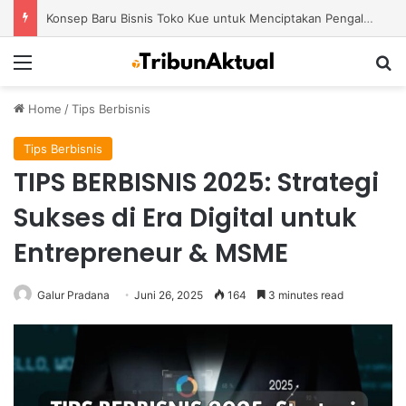
Konsep Baru Bisnis Toko Kue untuk Menciptakan Pengalaman Belanja yang Berbeda
Menu
S
Home
/
Tips Berbisnis
Tips Berbisnis
TIPS BERBISNIS 2025: Strategi
Sukses di Era Digital untuk
Entrepreneur & MSME
Galur Pradana
Juni 26, 2025
164
3 minutes read