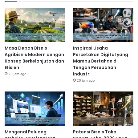
Masa Depan Bisnis
Inspirasi Usaha
Agribisnis Modern dengan
Percetakan Digital yang
Konsep Berkelanjutan dan
Mampu Bertahan di
Efisien
Tengah Perubahan
Industri
20 jam ago
20 jam ago
Mengenal Peluang
Potensi Bisnis Toko