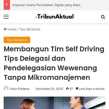
Inspirasi Usaha Percetakan Digital yang Mampu Bertahan di Tengah Perubahan Industri
Menu
S
Home
/
Tips Berbisnis
Tips Berbisnis
Membangun Tim Self Driving
Tips Delegasi dan
Pendelegasian Wewenang
Tanpa Mikromanajemen
Galur Pradana
November 20, 2025
97
Less than a minute