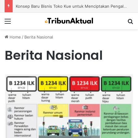
Tren Bisnis Online Course Platform dengan Model Pembelajaran Modern yang Semakin Diminati
Menu
S
Home
/
Berita Nasional
Berita Nasional