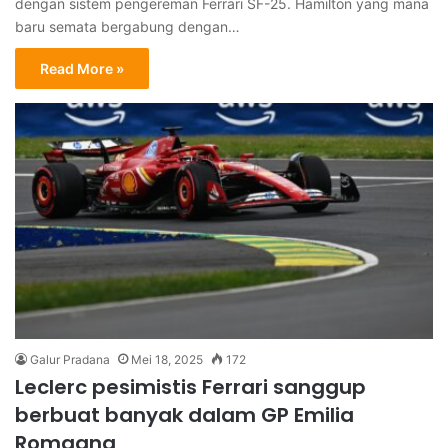
dengan sistem pengereman Ferrari SF-25. Hamilton yang mana
baru semata bergabung dengan…
Read More »
Galur Pradana
Mei 18, 2025
172
Leclerc pesimistis Ferrari sanggup
berbuat banyak dalam GP Emilia
Romagna