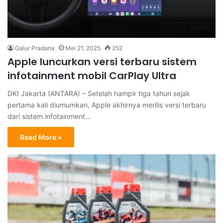
Galur Pradana
Mei 21, 2025
252
Apple luncurkan versi terbaru sistem
infotainment mobil CarPlay Ultra
DKI Jakarta (ANTARA) – Setelah hampir tiga tahun sejak
pertama kali diumumkan, Apple akhirnya merilis versi terbaru
dari sistem infotainment…
Read More »