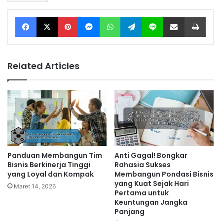
Facebook
X
Pinterest
Messenger
WhatsApp
Telegram
Line
Share via Email
Print
Related Articles
Panduan Membangun Tim
Anti Gagal! Bongkar
Bisnis Berkinerja Tinggi
Rahasia Sukses
yang Loyal dan Kompak
Membangun Pondasi Bisnis
yang Kuat Sejak Hari
Maret 14, 2026
Pertama untuk
Keuntungan Jangka
Panjang