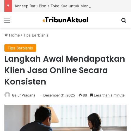
Konsep Baru Bisnis Toko Kue untuk Menciptakan Pengalaman Belanja yang Berbeda
Menu
S
Home
/
Tips Berbisnis
Tips Berbisnis
Langkah Awal Mendapatkan
Klien Jasa Online Secara
Konsisten
Galur Pradana
Desember 31, 2025
88
Less than a minute