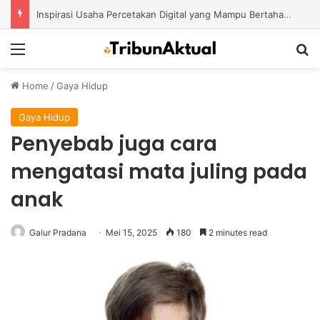
Inspirasi Usaha Percetakan Digital yang Mampu Bertahan di Tengah Perubahan Industri
Menu
S
Home
/
Gaya Hidup
Gaya Hidup
Penyebab juga cara
mengatasi mata juling pada
anak
Galur Pradana
Mei 15, 2025
180
2 minutes read