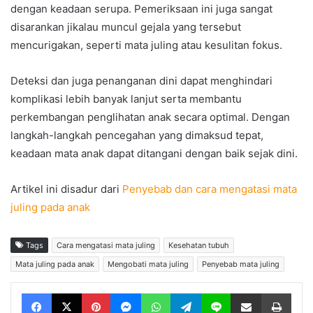
dengan keadaan serupa. Pemeriksaan ini juga sangat
disarankan jikalau muncul gejala yang tersebut
mencurigakan, seperti mata juling atau kesulitan fokus.
Deteksi dan juga penanganan dini dapat menghindari
komplikasi lebih banyak lanjut serta membantu
perkembangan penglihatan anak secara optimal. Dengan
langkah-langkah pencegahan yang dimaksud tepat,
keadaan mata anak dapat ditangani dengan baik sejak dini.
Artikel ini disadur dari
Penyebab dan cara mengatasi mata
juling pada anak
Tags
Cara mengatasi mata juling
Kesehatan tubuh
Mata juling pada anak
Mengobati mata juling
Penyebab mata juling
Facebook
X
Pinterest
Messenger
WhatsApp
Telegram
Line
Share via Email
Print