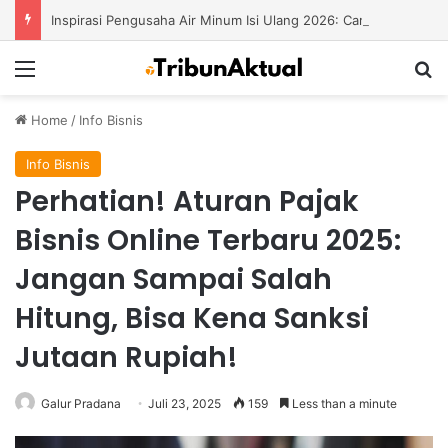
Inspirasi Pengusaha Air Minum Isi Ulang 2026: Cara Menciptakan Bisnis yang Terus Berkembang
Menu
S
Home
/
Info Bisnis
Info Bisnis
Perhatian! Aturan Pajak
Bisnis Online Terbaru 2025:
Jangan Sampai Salah
Hitung, Bisa Kena Sanksi
Jutaan Rupiah!
Galur Pradana
Juli 23, 2025
159
Less than a minute