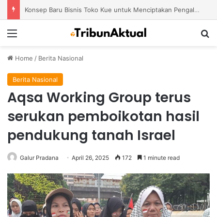
Tren Bisnis Online Course Platform dengan Model Pembelajaran Modern yang Semakin Diminati
Menu
S
Home
/
Berita Nasional
Berita Nasional
Aqsa Working Group terus
serukan pemboikotan hasil
pendukung tanah Israel
Galur Pradana
April 26, 2025
172
1 minute read