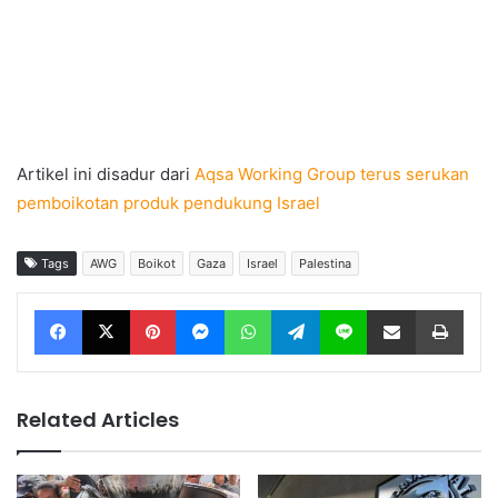
Artikel ini disadur dari
Aqsa Working Group terus serukan
pemboikotan produk pendukung Israel
Tags
AWG
Boikot
Gaza
Israel
Palestina
Facebook
X
Pinterest
Messenger
WhatsApp
Telegram
Line
Share via Email
Print
Related Articles