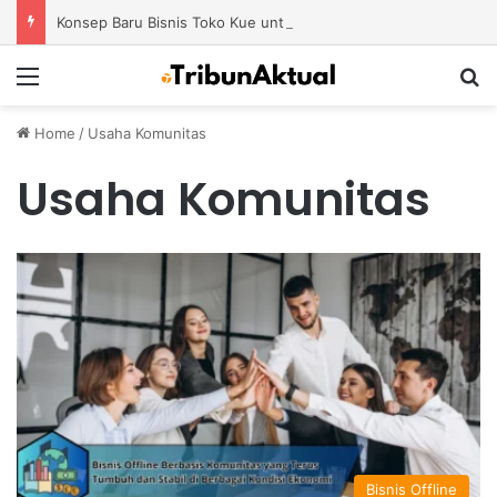
Konsep Baru Bisnis Toko Kue untuk Menciptakan Pengalaman Belanja yang Berbeda
Menu
S
Home
/
Usaha Komunitas
Usaha Komunitas
Bisnis Offline