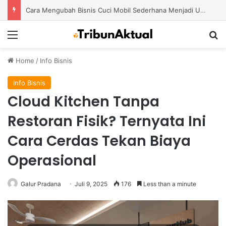
Cara Mengubah Bisnis Cuci Mobil Sederhana Menjadi Usaha Modern dengan Potensi Pertumbuhan Besar
Menu
S
Home
/
Info Bisnis
Info Bisnis
Cloud Kitchen Tanpa
Restoran Fisik? Ternyata Ini
Cara Cerdas Tekan Biaya
Operasional
Galur Pradana
Juli 9, 2025
176
Less than a minute