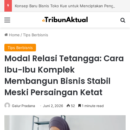
Konsep Baru Bisnis Toko Kue untuk Menciptakan Pengalaman Belanja yang Berbeda
Menu
S
Home
/
Tips Berbisnis
Tips Berbisnis
Modal Relasi Tetangga: Cara
Ibu-Ibu Komplek
Membangun Bisnis Stabil
Meski Persaingan Ketat
Galur Pradana
Juni 2, 2026
52
1 minute read