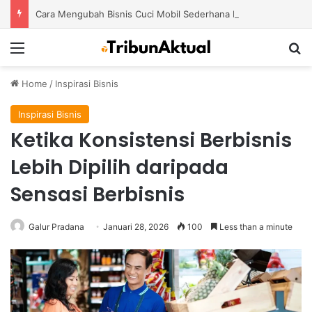
Cara Mengubah Bisnis Cuci Mobil Sederhana Menjadi Usaha Modern dengan Potensi Pertumbuhan Besar
Menu
S
Home
/
Inspirasi Bisnis
Inspirasi Bisnis
Ketika Konsistensi Berbisnis
Lebih Dipilih daripada
Sensasi Berbisnis
Galur Pradana
Januari 28, 2026
100
Less than a minute