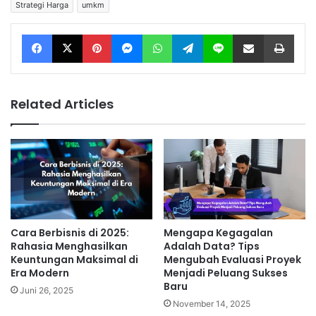
Strategi Harga
umkm
Facebook
X
Pinterest
Messenger
WhatsApp
Telegram
Line
Share via Email
Print
Related Articles
Cara Berbisnis di 2025:
Mengapa Kegagalan
Rahasia Menghasilkan
Adalah Data? Tips
Keuntungan Maksimal di
Mengubah Evaluasi Proyek
Era Modern
Menjadi Peluang Sukses
Baru
Juni 26, 2025
November 14, 2025