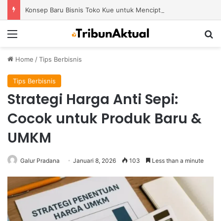
Konsep Baru Bisnis Toko Kue untuk Menciptakan Pengalaman Belanja yang Berbeda
Menu
S
Home
/
Tips Berbisnis
Tips Berbisnis
Strategi Harga Anti Sepi:
Cocok untuk Produk Baru &
UMKM
Galur Pradana
Januari 8, 2026
103
Less than a minute