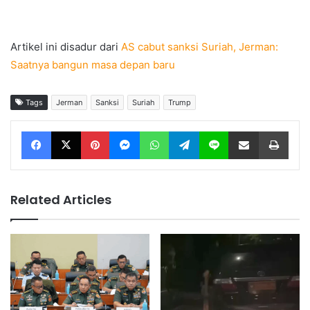
Artikel ini disadur dari
AS cabut sanksi Suriah, Jerman:
Saatnya bangun masa depan baru
Tags
Jerman
Sanksi
Suriah
Trump
Facebook
X
Pinterest
Messenger
WhatsApp
Telegram
Line
Share via Email
Print
Related Articles