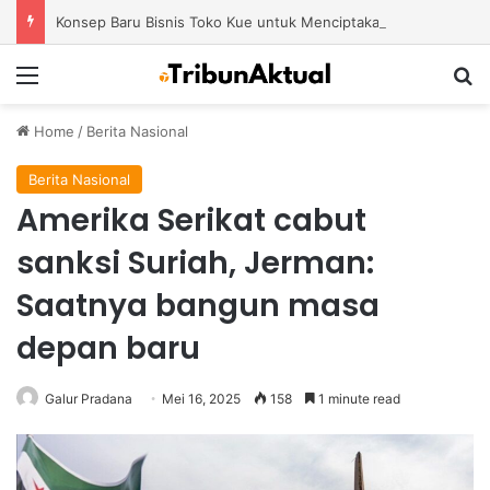
Konsep Baru Bisnis Toko Kue untuk Menciptakan Pengalaman Belanja yang Berbeda
Menu
S
Home
/
Berita Nasional
Berita Nasional
Amerika Serikat cabut
sanksi Suriah, Jerman:
Saatnya bangun masa
depan baru
Galur Pradana
Mei 16, 2025
158
1 minute read