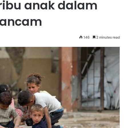
 ribu anak dalam
erancam
146
2 minutes read