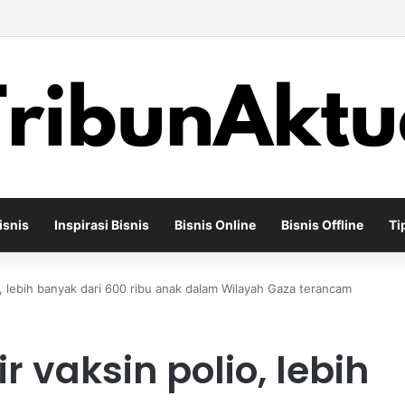
Bisnis Toko Kue untuk Menciptakan Pengalaman Belanja yang Berbeda
isnis
Inspirasi Bisnis
Bisnis Online
Bisnis Offline
Ti
io, lebih banyak dari 600 ribu anak dalam Wilayah Gaza terancam
ir vaksin polio, lebih