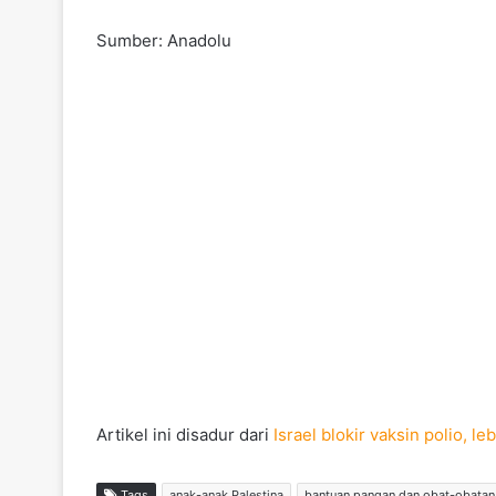
Sumber: Anadolu
Artikel ini disadur dari
Israel blokir vaksin polio, l
Tags
anak-anak Palestina
bantuan pangan dan obat-obatan