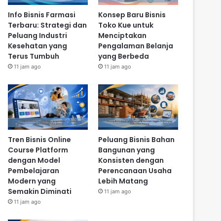
Info Bisnis Farmasi
Konsep Baru Bisnis
Terbaru: Strategi dan
Toko Kue untuk
Peluang Industri
Menciptakan
Kesehatan yang
Pengalaman Belanja
Terus Tumbuh
yang Berbeda
11 jam ago
11 jam ago
Tren Bisnis Online
Peluang Bisnis Bahan
Course Platform
Bangunan yang
dengan Model
Konsisten dengan
Pembelajaran
Perencanaan Usaha
Modern yang
Lebih Matang
Semakin Diminati
11 jam ago
11 jam ago