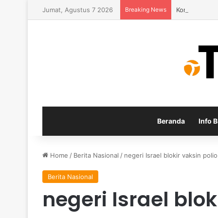
Jumat, Agustus 7 2026
Breaking News
Konsep Baru 
Beranda
Info B
Home
/
Berita Nasional
/
negeri Israel blokir vaksin pol
Berita Nasional
negeri Israel blok