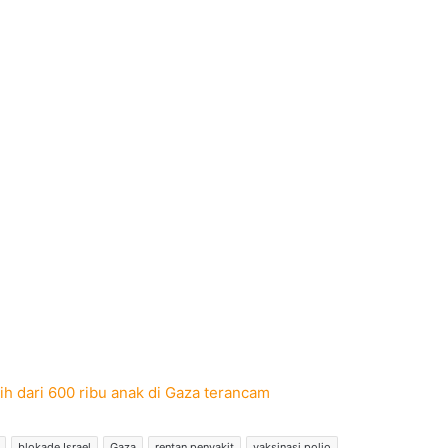
ebih dari 600 ribu anak di Gaza terancam
blokade Israel
Gaza
rentan penyakit
vaksinasi polio